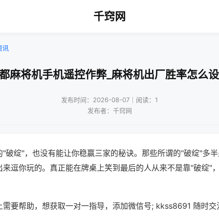
千窍网
资讯
成都麻将机手机遥控作弊_麻将机出厂胜率怎么设
发布时间：2026-08-07｜阅读：1
发布者：千窍网
"破绽"，也没有能让你稳赢三家的秘诀。那些所谓的"破绽"多
出来逗你玩的。真正能在牌桌上笑到最后的人从来不是靠"破绽"
需要帮助，想获取一对一指导，添加微信号; kkss8691 随时交