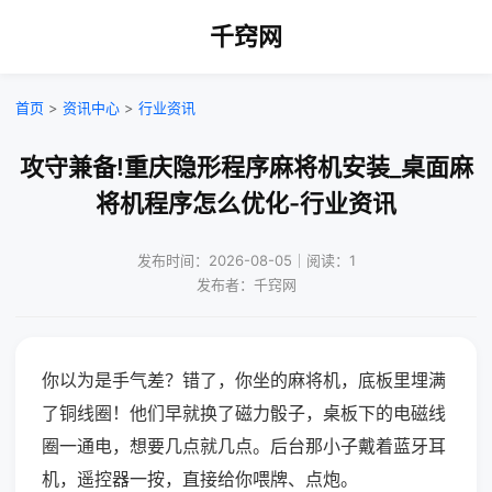
千窍网
首页
>
资讯中心
>
行业资讯
攻守兼备!重庆隐形程序麻将机安装_桌面麻
将机程序怎么优化-行业资讯
发布时间：2026-08-05｜阅读：1
发布者：千窍网
你以为是手气差？错了，你坐的麻将机，底板里埋满
了铜线圈！他们早就换了磁力骰子，桌板下的电磁线
圈一通电，想要几点就几点。后台那小子戴着蓝牙耳
机，遥控器一按，直接给你喂牌、点炮。