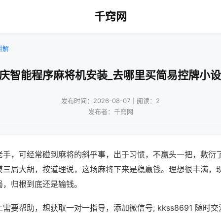
千窍网
讲解
重庆智能程序麻将机安装_去哪里买简易控牌小设
发布时间：2026-08-07｜阅读：2
发布者：千窍网
老手，可经常碰到麻将的斜乎事，出于习惯，不赢头一把，敷衍
摸三局大胡，按道理说，这场麻将下来是稳赢钱。理想很丰满，
局，归根到底还是输钱。
需要帮助，想获取一对一指导，添加微信号; kkss8691 随时交