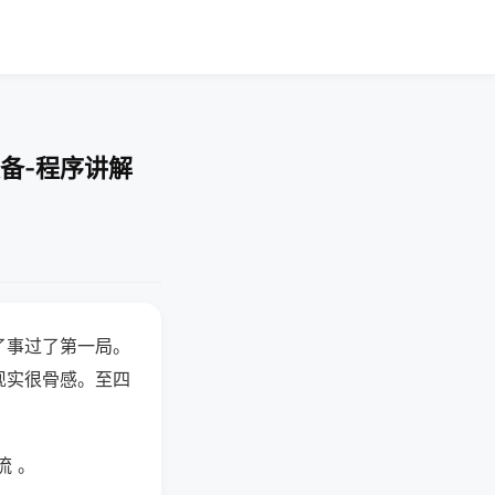
备-程序讲解
了事过了第一局。
现实很骨感。至四
流 。