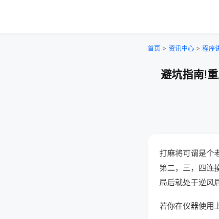
首页
>
资讯中心
>
程序
避坑指南!
打麻将可谓是个
第二，三，四连
局后就处于逆风
若你在仪器使用上