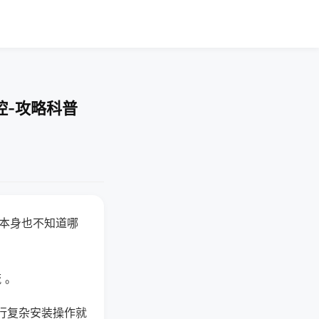
控-攻略科普
器本身也不知道哪
。
 。
行复杂安装操作就