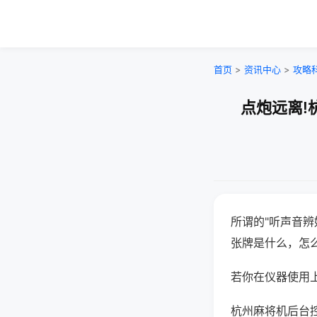
首页
>
资讯中心
>
攻略
点炮远离!
所谓的"听声音辨
张牌是什么，怎
若你在仪器使用上
杭州麻将机后台