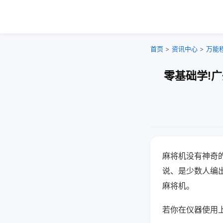
首页
>
资讯中心
>
万能
零基础学!
麻将机没有神奇的
说、是少数人编
麻将机。
若你在仪器使用上