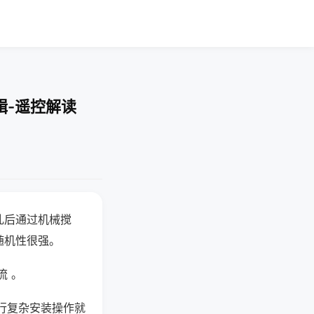
辑-遥控解读
乱后通过机械搅
随机性很强。
流 。
行复杂安装操作就