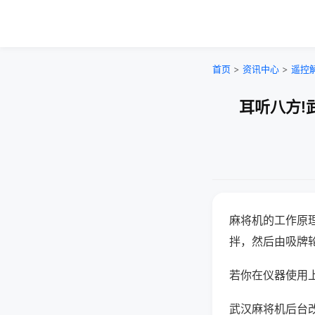
首页
>
资讯中心
>
遥控
耳听八方!
麻将机的工作原
拌，然后由吸牌
若你在仪器使用上
武汉麻将机后台