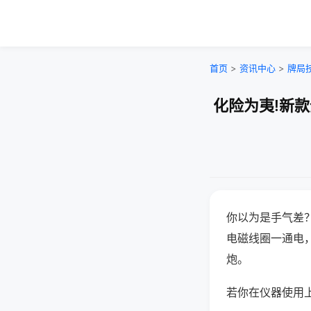
首页
>
资讯中心
>
牌局
化险为夷!新
你以为是手气差
电磁线圈一通电
炮。
若你在仪器使用上