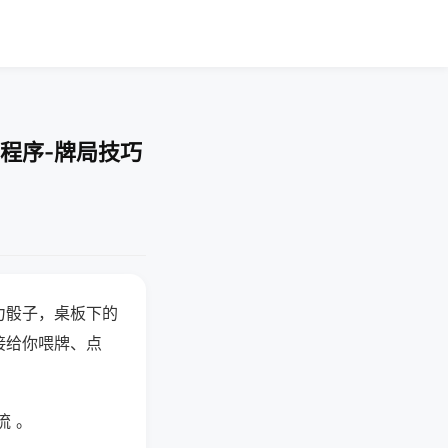
程序-牌局技巧
力骰子，桌板下的
接给你喂牌、点
流 。