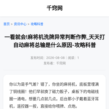
千窍网
首页
>
资讯中心
>
攻略科普
一看就会!麻将机洗牌异常判断作弊_天天打
自动麻将总输是什么原因-攻略科普
发布时间：2026-08-08｜阅读：1
发布者：千窍网
你以为是手气差？错了，你坐的麻将机，底板里埋满
了铜线圈！他们早就换了磁力骰子，桌板下的电磁线
圈一通电，想要几点就几点。后台那小子戴着蓝牙耳
机，遥控器一按，直接给你喂牌、点炮。